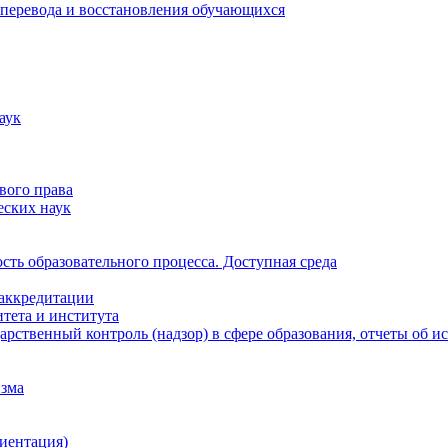
 перевода и восстановления обучающихся
аук
вого права
еских наук
ть образовательного процесса. Доступная среда
 аккредитации
тета и института
рственный контроль (надзор) в сфере образования, отчеты об 
изма
иентация)