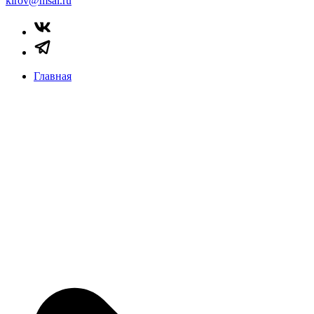
kirov@msal.ru
Главная