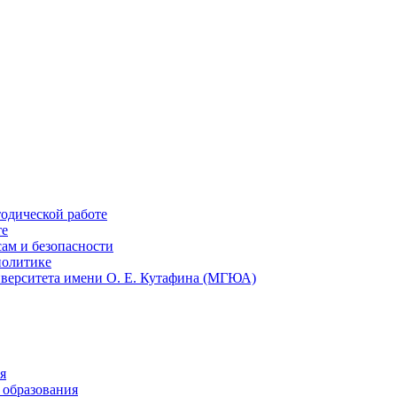
тодической работе
те
ам и безопасности
политике
иверситета имени О. Е. Кутафина (МГЮА)
я
 образования