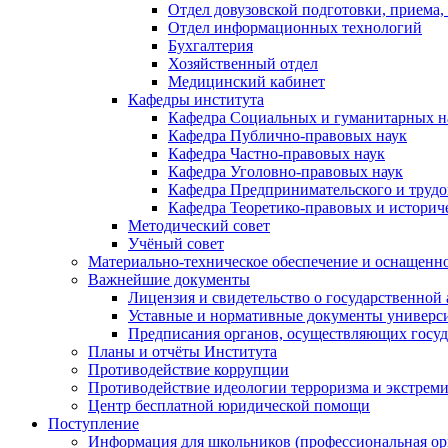
Отдел довузовской подготовки, приема,
Отдел информационных технологий
Бухгалтерия
Хозяйственный отдел
Медицинский кабинет
Кафедры института
Кафедра Социальных и гуманитарных н
Кафедра Публично-правовых наук
Кафедра Частно-правовых наук
Кафедра Уголовно-правовых наук
Кафедра Предпринимательского и трудо
Кафедра Теоретико-правовых и историч
Методический совет
Учёный совет
Материально-техническое обеспечение и оснащеннос
Важнейшие документы
Лицензия и свидетельство о государственной
Уставные и нормативные документы универси
Предписания органов, осуществляющих госуда
Планы и отчёты Института
Противодействие коррупции
Противодействие идеологии терроризма и экстрем
Центр бесплатной юридической помощи
Поступление
Информация для школьников (профессиональная ор