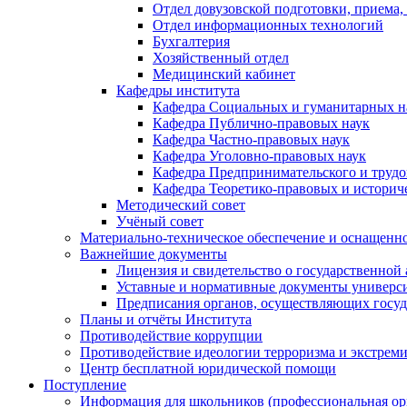
Отдел довузовской подготовки, приема,
Отдел информационных технологий
Бухгалтерия
Хозяйственный отдел
Медицинский кабинет
Кафедры института
Кафедра Социальных и гуманитарных н
Кафедра Публично-правовых наук
Кафедра Частно-правовых наук
Кафедра Уголовно-правовых наук
Кафедра Предпринимательского и трудо
Кафедра Теоретико-правовых и историч
Методический совет
Учёный совет
Материально-техническое обеспечение и оснащеннос
Важнейшие документы
Лицензия и свидетельство о государственной
Уставные и нормативные документы универси
Предписания органов, осуществляющих госуда
Планы и отчёты Института
Противодействие коррупции
Противодействие идеологии терроризма и экстрем
Центр бесплатной юридической помощи
Поступление
Информация для школьников (профессиональная ор