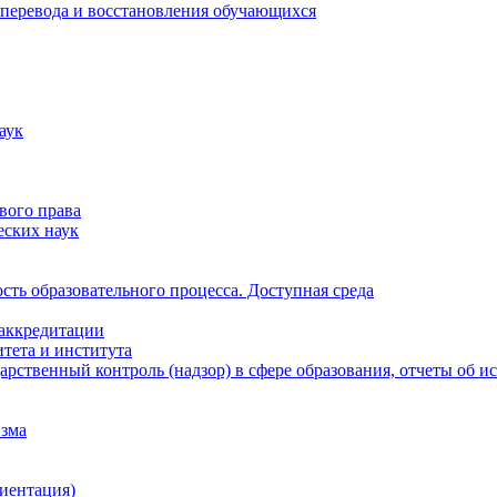
 перевода и восстановления обучающихся
аук
вого права
еских наук
ть образовательного процесса. Доступная среда
 аккредитации
тета и института
рственный контроль (надзор) в сфере образования, отчеты об 
изма
иентация)