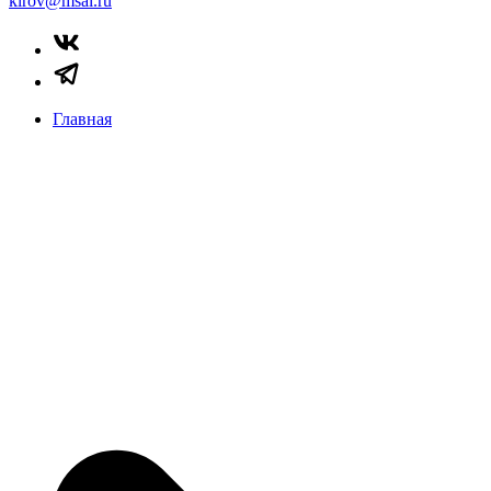
kirov@msal.ru
Главная