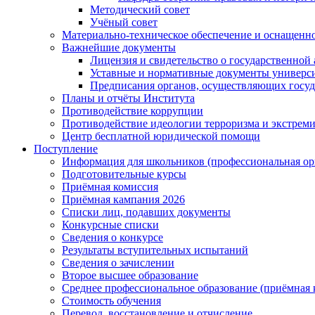
Методический совет
Учёный совет
Материально-техническое обеспечение и оснащеннос
Важнейшие документы
Лицензия и свидетельство о государственной
Уставные и нормативные документы универси
Предписания органов, осуществляющих госуда
Планы и отчёты Института
Противодействие коррупции
Противодействие идеологии терроризма и экстрем
Центр бесплатной юридической помощи
Поступление
Информация для школьников (профессиональная ор
Подготовительные курсы
Приёмная комиссия
Приёмная кампания 2026
Списки лиц, подавших документы
Конкурсные списки
Сведения о конкурсе
Результаты вступительных испытаний
Сведения о зачислении
Второе высшее образование
Среднее профессиональное образование (приёмная 
Стоимость обучения
Перевод, восстановление и отчисление