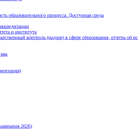
ть образовательного процесса. Доступная среда
 аккредитации
тета и института
рственный контроль (надзор) в сфере образования, отчеты об 
изма
иентация)
кампания 2026)