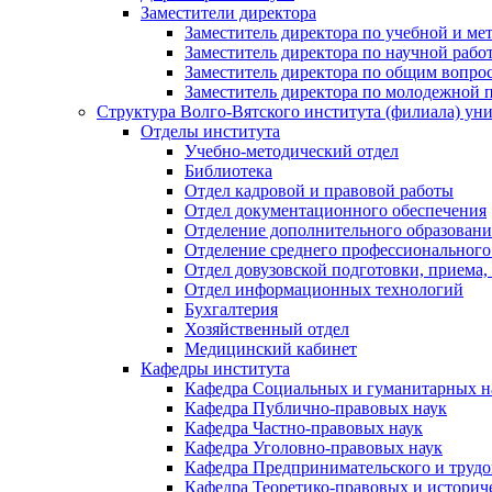
Заместители директора
Заместитель директора по учебной и ме
Заместитель директора по научной рабо
Заместитель директора по общим вопрос
Заместитель директора по молодежной 
Структура Волго-Вятского института (филиала) ун
Отделы института
Учебно-методический отдел
Библиотека
Отдел кадровой и правовой работы
Отдел документационного обеспечения
Отделение дополнительного образовани
Отделение среднего профессионального
Отдел довузовской подготовки, приема,
Отдел информационных технологий
Бухгалтерия
Хозяйственный отдел
Медицинский кабинет
Кафедры института
Кафедра Социальных и гуманитарных н
Кафедра Публично-правовых наук
Кафедра Частно-правовых наук
Кафедра Уголовно-правовых наук
Кафедра Предпринимательского и трудо
Кафедра Теоретико-правовых и историч