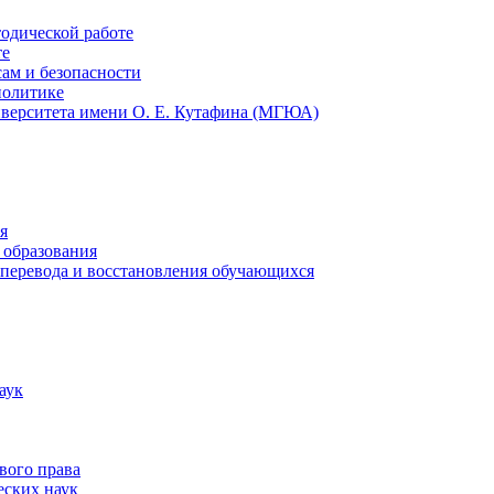
тодической работе
те
ам и безопасности
политике
иверситета имени О. Е. Кутафина (МГЮА)
я
 образования
 перевода и восстановления обучающихся
аук
вого права
еских наук