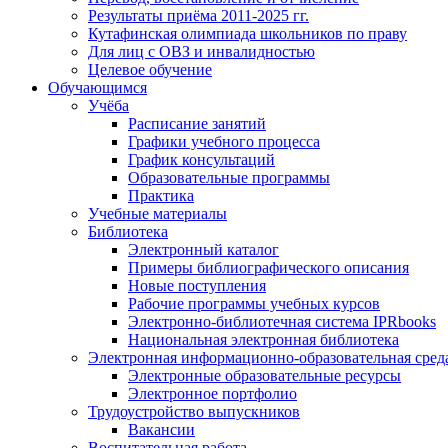
Результаты приёма 2011-2025 гг.
Кутафинская олимпиада школьников по праву
Для лиц с ОВЗ и инвалидностью
Целевое обучение
Обучающимся
Учёба
Расписание занятий
Графики учебного процесса
График консультаций
Образовательные программы
Практика
Учебные материалы
Библиотека
Электронный каталог
Примеры библиографического описания
Новые поступления
Рабочие программы учебных курсов
Электронно-библиотечная система IPRbooks
Национальная электронная библиотека
Электронная информационно-образовательная сред
Электронные образовательные ресурсы
Электронное портфолио
Трудоустройство выпускников
Вакансии
Воспитательная работа