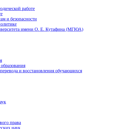
тодической работе
те
ам и безопасности
политике
иверситета имени О. Е. Кутафина (МГЮА)
я
 образования
 перевода и восстановления обучающихся
аук
вого права
еских наук