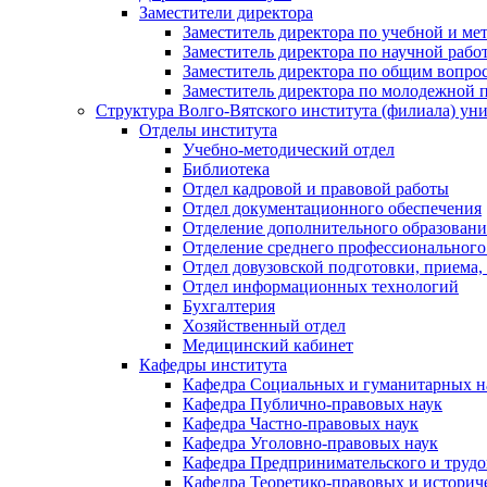
Заместители директора
Заместитель директора по учебной и ме
Заместитель директора по научной рабо
Заместитель директора по общим вопрос
Заместитель директора по молодежной 
Структура Волго-Вятского института (филиала) ун
Отделы института
Учебно-методический отдел
Библиотека
Отдел кадровой и правовой работы
Отдел документационного обеспечения
Отделение дополнительного образовани
Отделение среднего профессионального
Отдел довузовской подготовки, приема,
Отдел информационных технологий
Бухгалтерия
Хозяйственный отдел
Медицинский кабинет
Кафедры института
Кафедра Социальных и гуманитарных н
Кафедра Публично-правовых наук
Кафедра Частно-правовых наук
Кафедра Уголовно-правовых наук
Кафедра Предпринимательского и трудо
Кафедра Теоретико-правовых и историч