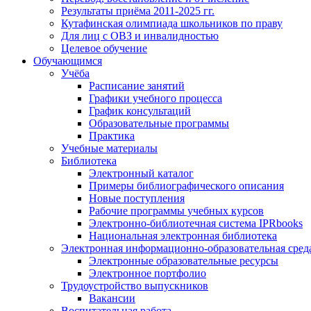
Результаты приёма 2011-2025 гг.
Кутафинская олимпиада школьников по праву
Для лиц с ОВЗ и инвалидностью
Целевое обучение
Обучающимся
Учёба
Расписание занятий
Графики учебного процесса
График консультаций
Образовательные программы
Практика
Учебные материалы
Библиотека
Электронный каталог
Примеры библиографического описания
Новые поступления
Рабочие программы учебных курсов
Электронно-библиотечная система IPRbooks
Национальная электронная библиотека
Электронная информационно-образовательная сред
Электронные образовательные ресурсы
Электронное портфолио
Трудоустройство выпускников
Вакансии
Воспитательная работа