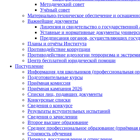
Методический совет
Учёный совет
Материально-техническое обеспечение и оснащеннос
Важнейшие документы
Лицензия и свидетельство о государственной
Уставные и нормативные документы универси
Предписания органов, осуществляющих госуда
Планы и отчёты Института
Противодействие коррупции
Противодействие идеологии терроризма и экстрем
Центр бесплатной юридической помощи
Поступление
Информация для школьников (профессиональная ор
Подготовительные курсы
Приёмная комиссия
Приёмная кампания 2026
Списки лиц, подавших документы
Конкурсные списки
Сведения о конкурсе
Результаты вступительных испытаний
Сведения о зачислении
Второе высшее образование
Среднее профессиональное образование (приёмная 
Стоимость обучения
Перевод, восстановление и отчисление