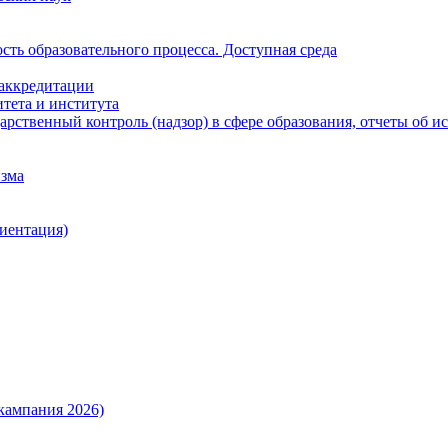
ть образовательного процесса. Доступная среда
 аккредитации
тета и института
рственный контроль (надзор) в сфере образования, отчеты об 
изма
иентация)
кампания 2026)