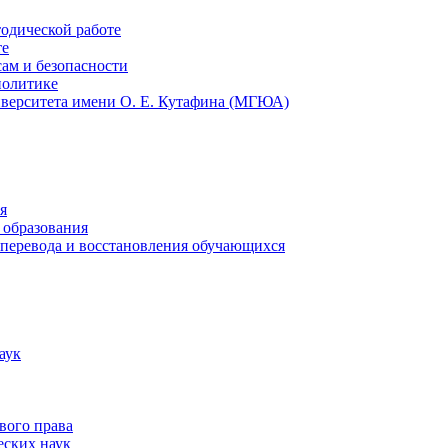
тодической работе
те
ам и безопасности
политике
иверситета имени О. Е. Кутафина (МГЮА)
я
 образования
 перевода и восстановления обучающихся
аук
вого права
еских наук