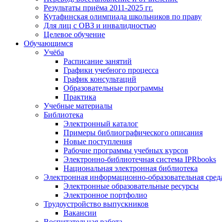
Результаты приёма 2011-2025 гг.
Кутафинская олимпиада школьников по праву
Для лиц с ОВЗ и инвалидностью
Целевое обучение
Обучающимся
Учёба
Расписание занятий
Графики учебного процесса
График консультаций
Образовательные программы
Практика
Учебные материалы
Библиотека
Электронный каталог
Примеры библиографического описания
Новые поступления
Рабочие программы учебных курсов
Электронно-библиотечная система IPRbooks
Национальная электронная библиотека
Электронная информационно-образовательная сред
Электронные образовательные ресурсы
Электронное портфолио
Трудоустройство выпускников
Вакансии
Воспитательная работа