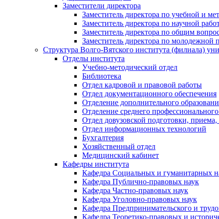
Заместители директора
Заместитель директора по учебной и ме
Заместитель директора по научной рабо
Заместитель директора по общим вопрос
Заместитель директора по молодежной 
Структура Волго-Вятского института (филиала) ун
Отделы института
Учебно-методический отдел
Библиотека
Отдел кадровой и правовой работы
Отдел документационного обеспечения
Отделение дополнительного образовани
Отделение среднего профессионального
Отдел довузовской подготовки, приема,
Отдел информационных технологий
Бухгалтерия
Хозяйственный отдел
Медицинский кабинет
Кафедры института
Кафедра Социальных и гуманитарных н
Кафедра Публично-правовых наук
Кафедра Частно-правовых наук
Кафедра Уголовно-правовых наук
Кафедра Предпринимательского и трудо
Кафедра Теоретико-правовых и историч