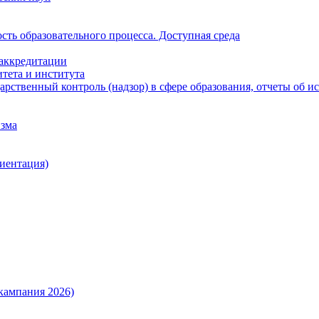
ть образовательного процесса. Доступная среда
 аккредитации
тета и института
рственный контроль (надзор) в сфере образования, отчеты об 
изма
иентация)
кампания 2026)