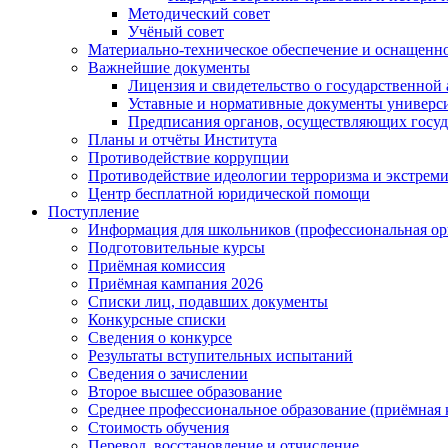
Методический совет
Учёный совет
Материально-техническое обеспечение и оснащеннос
Важнейшие документы
Лицензия и свидетельство о государственной
Уставные и нормативные документы универси
Предписания органов, осуществляющих госуда
Планы и отчёты Института
Противодействие коррупции
Противодействие идеологии терроризма и экстрем
Центр бесплатной юридической помощи
Поступление
Информация для школьников (профессиональная ор
Подготовительные курсы
Приёмная комиссия
Приёмная кампания 2026
Списки лиц, подавших документы
Конкурсные списки
Сведения о конкурсе
Результаты вступительных испытаний
Сведения о зачислении
Второе высшее образование
Среднее профессиональное образование (приёмная 
Стоимость обучения
Перевод, восстановление и отчисление