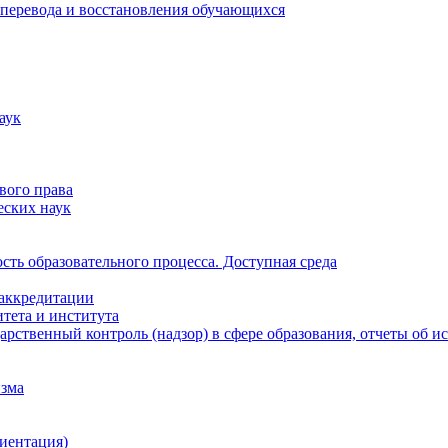
 перевода и восстановления обучающихся
аук
вого права
еских наук
ть образовательного процесса. Доступная среда
 аккредитации
тета и института
рственный контроль (надзор) в сфере образования, отчеты об 
изма
иентация)