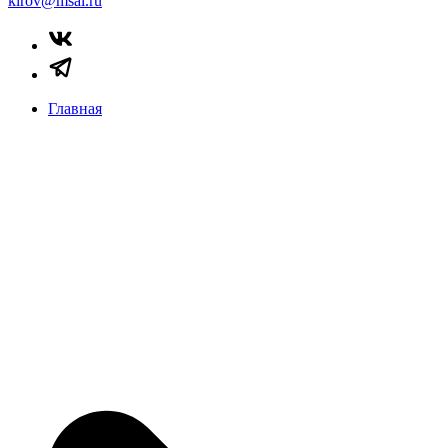
kirov@msal.ru
Главная