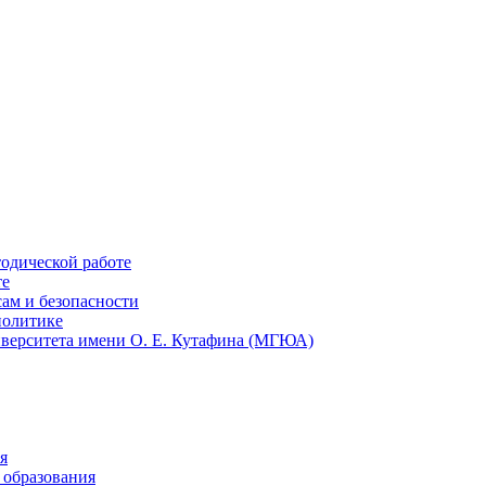
тодической работе
те
ам и безопасности
политике
иверситета имени О. Е. Кутафина (МГЮА)
я
 образования