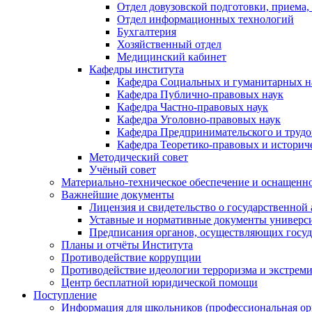
Отдел довузовской подготовки, приема,
Отдел информационных технологий
Бухгалтерия
Хозяйственный отдел
Медицинский кабинет
Кафедры института
Кафедра Социальных и гуманитарных н
Кафедра Публично-правовых наук
Кафедра Частно-правовых наук
Кафедра Уголовно-правовых наук
Кафедра Предпринимательского и трудо
Кафедра Теоретико-правовых и историч
Методический совет
Учёный совет
Материально-техническое обеспечение и оснащеннос
Важнейшие документы
Лицензия и свидетельство о государственной
Уставные и нормативные документы универси
Предписания органов, осуществляющих госуда
Планы и отчёты Института
Противодействие коррупции
Противодействие идеологии терроризма и экстрем
Центр бесплатной юридической помощи
Поступление
Информация для школьников (профессиональная ор