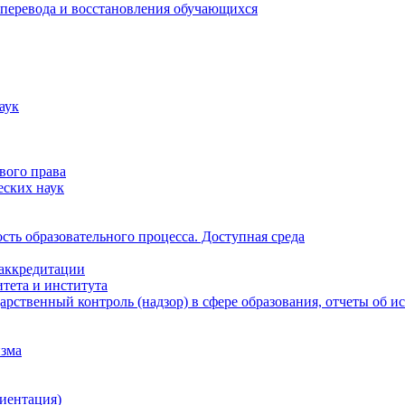
 перевода и восстановления обучающихся
аук
вого права
еских наук
ть образовательного процесса. Доступная среда
 аккредитации
тета и института
рственный контроль (надзор) в сфере образования, отчеты об 
изма
иентация)