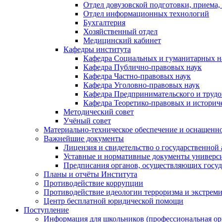
Отдел довузовской подготовки, приема,
Отдел информационных технологий
Бухгалтерия
Хозяйственный отдел
Медицинский кабинет
Кафедры института
Кафедра Социальных и гуманитарных н
Кафедра Публично-правовых наук
Кафедра Частно-правовых наук
Кафедра Уголовно-правовых наук
Кафедра Предпринимательского и трудо
Кафедра Теоретико-правовых и историч
Методический совет
Учёный совет
Материально-техническое обеспечение и оснащеннос
Важнейшие документы
Лицензия и свидетельство о государственной
Уставные и нормативные документы универси
Предписания органов, осуществляющих госуда
Планы и отчёты Института
Противодействие коррупции
Противодействие идеологии терроризма и экстрем
Центр бесплатной юридической помощи
Поступление
Информация для школьников (профессиональная ор