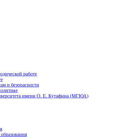
тодической работе
те
ам и безопасности
политике
иверситета имени О. Е. Кутафина (МГЮА)
я
 образования