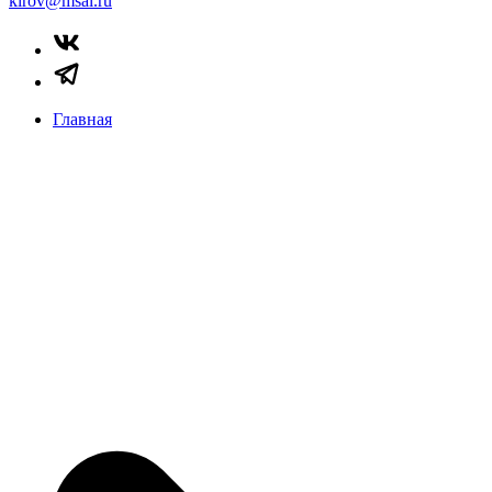
kirov@msal.ru
Главная