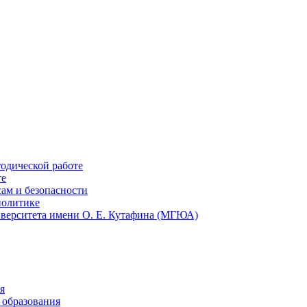
тодической работе
те
ам и безопасности
политике
иверситета имени О. Е. Кутафина (МГЮА)
я
 образования