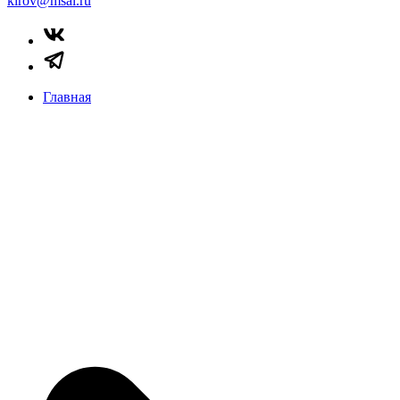
kirov@msal.ru
Главная