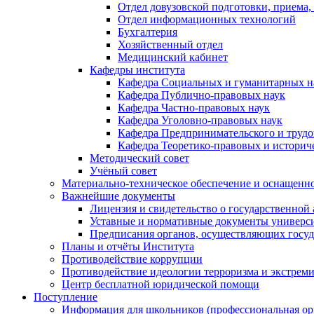
Отдел довузовской подготовки, приема,
Отдел информационных технологий
Бухгалтерия
Хозяйственный отдел
Медицинский кабинет
Кафедры института
Кафедра Социальных и гуманитарных н
Кафедра Публично-правовых наук
Кафедра Частно-правовых наук
Кафедра Уголовно-правовых наук
Кафедра Предпринимательского и трудо
Кафедра Теоретико-правовых и историч
Методический совет
Учёный совет
Материально-техническое обеспечение и оснащеннос
Важнейшие документы
Лицензия и свидетельство о государственной
Уставные и нормативные документы универси
Предписания органов, осуществляющих госуда
Планы и отчёты Института
Противодействие коррупции
Противодействие идеологии терроризма и экстрем
Центр бесплатной юридической помощи
Поступление
Информация для школьников (профессиональная ор