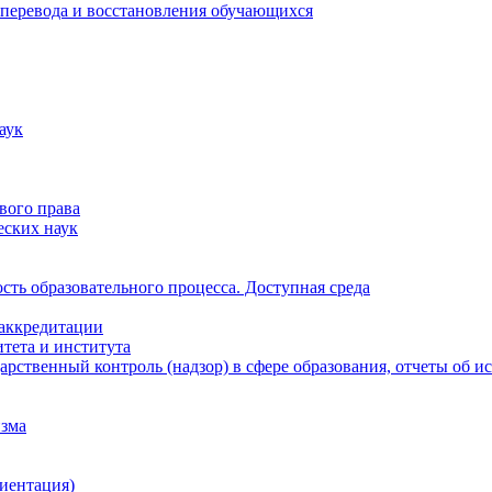
 перевода и восстановления обучающихся
аук
вого права
еских наук
ть образовательного процесса. Доступная среда
 аккредитации
тета и института
рственный контроль (надзор) в сфере образования, отчеты об 
изма
иентация)