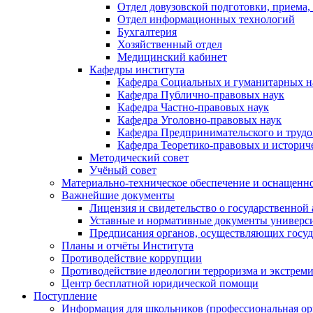
Отдел довузовской подготовки, приема,
Отдел информационных технологий
Бухгалтерия
Хозяйственный отдел
Медицинский кабинет
Кафедры института
Кафедра Социальных и гуманитарных н
Кафедра Публично-правовых наук
Кафедра Частно-правовых наук
Кафедра Уголовно-правовых наук
Кафедра Предпринимательского и трудо
Кафедра Теоретико-правовых и историч
Методический совет
Учёный совет
Материально-техническое обеспечение и оснащеннос
Важнейшие документы
Лицензия и свидетельство о государственной
Уставные и нормативные документы универси
Предписания органов, осуществляющих госуда
Планы и отчёты Института
Противодействие коррупции
Противодействие идеологии терроризма и экстрем
Центр бесплатной юридической помощи
Поступление
Информация для школьников (профессиональная ор