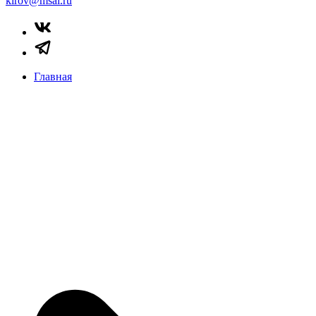
kirov@msal.ru
Главная