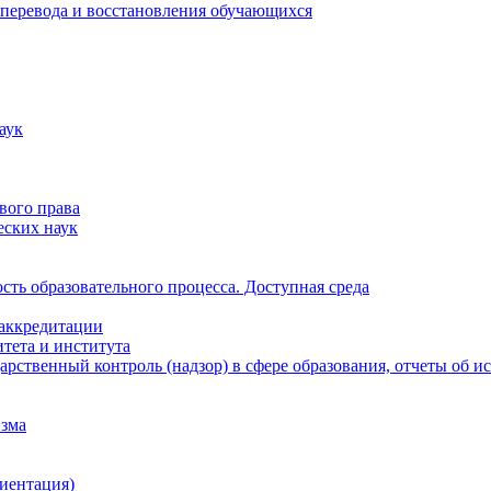
 перевода и восстановления обучающихся
аук
вого права
еских наук
ть образовательного процесса. Доступная среда
 аккредитации
тета и института
рственный контроль (надзор) в сфере образования, отчеты об 
изма
иентация)