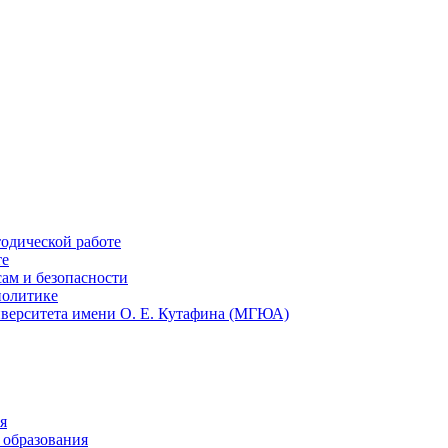
тодической работе
те
ам и безопасности
политике
иверситета имени О. Е. Кутафина (МГЮА)
я
 образования