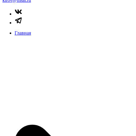
kirov@msal.ru
Главная