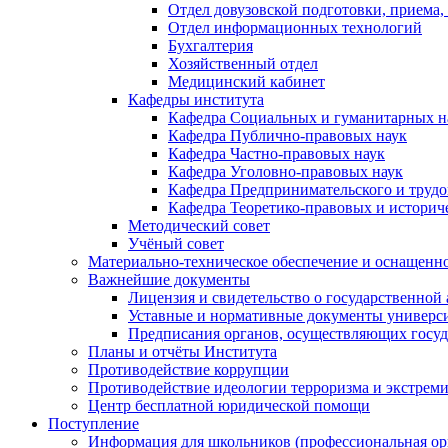
Отдел довузовской подготовки, приема,
Отдел информационных технологий
Бухгалтерия
Хозяйственный отдел
Медицинский кабинет
Кафедры института
Кафедра Социальных и гуманитарных н
Кафедра Публично-правовых наук
Кафедра Частно-правовых наук
Кафедра Уголовно-правовых наук
Кафедра Предпринимательского и трудо
Кафедра Теоретико-правовых и историч
Методический совет
Учёный совет
Материально-техническое обеспечение и оснащеннос
Важнейшие документы
Лицензия и свидетельство о государственной
Уставные и нормативные документы универси
Предписания органов, осуществляющих госуда
Планы и отчёты Института
Противодействие коррупции
Противодействие идеологии терроризма и экстрем
Центр бесплатной юридической помощи
Поступление
Информация для школьников (профессиональная ор