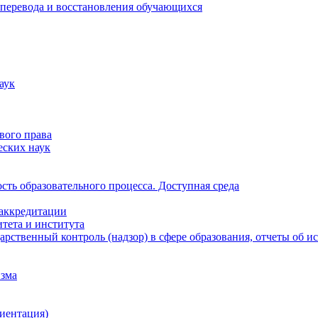
 перевода и восстановления обучающихся
аук
вого права
еских наук
ть образовательного процесса. Доступная среда
 аккредитации
тета и института
рственный контроль (надзор) в сфере образования, отчеты об 
изма
иентация)