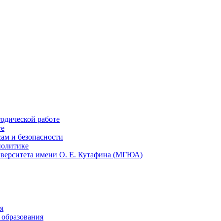
тодической работе
те
ам и безопасности
политике
иверситета имени О. Е. Кутафина (МГЮА)
я
 образования