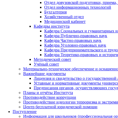
Отдел довузовской подготовки, приема,
Отдел информационных технологий
Бухгалтерия
Хозяйственный отдел
Медицинский кабинет
Кафедры института
Кафедра Социальных и гуманитарных н
Кафедра Публично-правовых наук
Кафедра Частно-правовых наук
Кафедра Уголовно-правовых наук
Кафедра Предпринимательского и трудо
Кафедра Теоретико-правовых и историч
Методический совет
Учёный совет
Материально-техническое обеспечение и оснащеннос
Важнейшие документы
Лицензия и свидетельство о государственной
Уставные и нормативные документы универси
Предписания органов, осуществляющих госуда
Планы и отчёты Института
Противодействие коррупции
Противодействие идеологии терроризма и экстрем
Центр бесплатной юридической помощи
Поступление
Информация для школьников (профессиональная ор