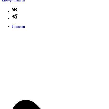
kirov@msal.ru
Главная