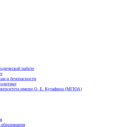
тодической работе
те
ам и безопасности
политике
иверситета имени О. Е. Кутафина (МГЮА)
я
 образования