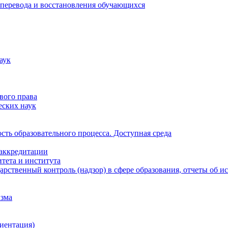
 перевода и восстановления обучающихся
аук
вого права
еских наук
ть образовательного процесса. Доступная среда
 аккредитации
тета и института
рственный контроль (надзор) в сфере образования, отчеты об 
изма
иентация)