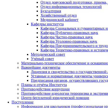
Отдел довузовской подготовки, приема,
Отдел информационных технологий
Бухгалтерия
Хозяйственный отдел
Медицинский кабинет
Кафедры института
Кафедра Социальных и гуманитарных н
Кафедра Публично-правовых наук
Кафедра Частно-правовых наук
Кафедра Уголовно-правовых наук
Кафедра Предпринимательского и трудо
Кафедра Теоретико-правовых и историч
Методический совет
Учёный совет
Материально-техническое обеспечение и оснащеннос
Важнейшие документы
Лицензия и свидетельство о государственной
Уставные и нормативные документы универси
Предписания органов, осуществляющих госуда
Планы и отчёты Института
Противодействие коррупции
Противодействие идеологии терроризма и экстрем
Центр бесплатной юридической помощи
Поступление
Информация для школьников (профессиональная ор