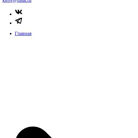
kirov@msal.ru
Главная