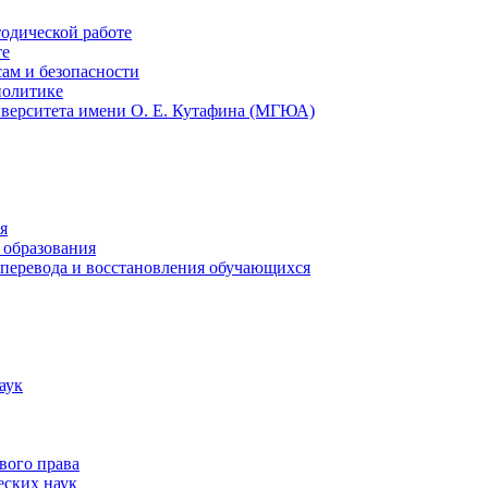
тодической работе
те
ам и безопасности
политике
иверситета имени О. Е. Кутафина (МГЮА)
я
 образования
 перевода и восстановления обучающихся
аук
вого права
еских наук