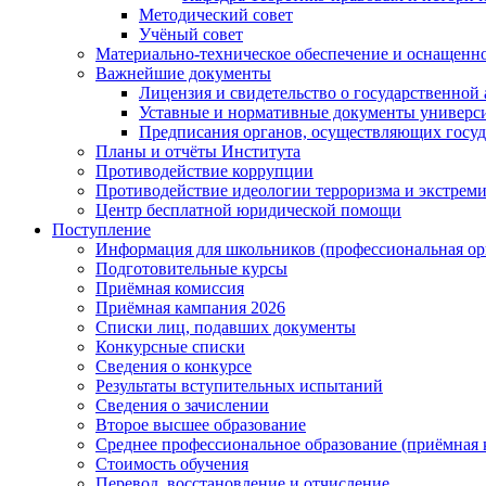
Методический совет
Учёный совет
Материально-техническое обеспечение и оснащеннос
Важнейшие документы
Лицензия и свидетельство о государственной
Уставные и нормативные документы универси
Предписания органов, осуществляющих госуда
Планы и отчёты Института
Противодействие коррупции
Противодействие идеологии терроризма и экстрем
Центр бесплатной юридической помощи
Поступление
Информация для школьников (профессиональная ор
Подготовительные курсы
Приёмная комиссия
Приёмная кампания 2026
Списки лиц, подавших документы
Конкурсные списки
Сведения о конкурсе
Результаты вступительных испытаний
Сведения о зачислении
Второе высшее образование
Среднее профессиональное образование (приёмная 
Стоимость обучения
Перевод, восстановление и отчисление