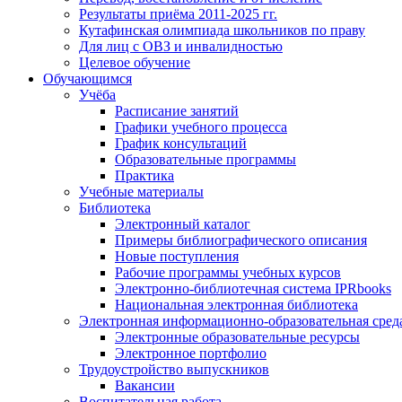
Результаты приёма 2011-2025 гг.
Кутафинская олимпиада школьников по праву
Для лиц с ОВЗ и инвалидностью
Целевое обучение
Обучающимся
Учёба
Расписание занятий
Графики учебного процесса
График консультаций
Образовательные программы
Практика
Учебные материалы
Библиотека
Электронный каталог
Примеры библиографического описания
Новые поступления
Рабочие программы учебных курсов
Электронно-библиотечная система IPRbooks
Национальная электронная библиотека
Электронная информационно-образовательная сред
Электронные образовательные ресурсы
Электронное портфолио
Трудоустройство выпускников
Вакансии
Воспитательная работа