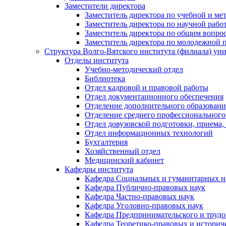
Заместители директора
Заместитель директора по учебной и ме
Заместитель директора по научной рабо
Заместитель директора по общим вопрос
Заместитель директора по молодежной 
Структура Волго-Вятского института (филиала) ун
Отделы института
Учебно-методический отдел
Библиотека
Отдел кадровой и правовой работы
Отдел документационного обеспечения
Отделение дополнительного образовани
Отделение среднего профессионального
Отдел довузовской подготовки, приема,
Отдел информационных технологий
Бухгалтерия
Хозяйственный отдел
Медицинский кабинет
Кафедры института
Кафедра Социальных и гуманитарных н
Кафедра Публично-правовых наук
Кафедра Частно-правовых наук
Кафедра Уголовно-правовых наук
Кафедра Предпринимательского и трудо
Кафедра Теоретико-правовых и историч