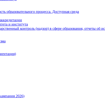
ть образовательного процесса. Доступная среда
 аккредитации
тета и института
рственный контроль (надзор) в сфере образования, отчеты об 
изма
иентация)
кампания 2026)