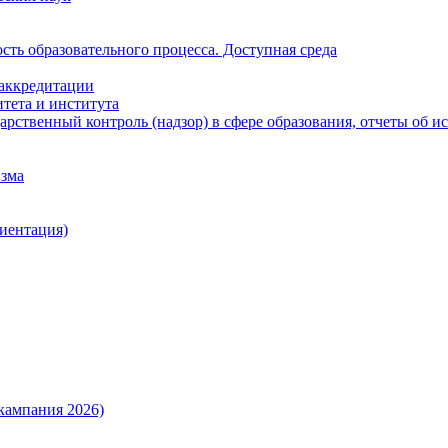
ть образовательного процесса. Доступная среда
 аккредитации
тета и института
рственный контроль (надзор) в сфере образования, отчеты об 
изма
иентация)
кампания 2026)