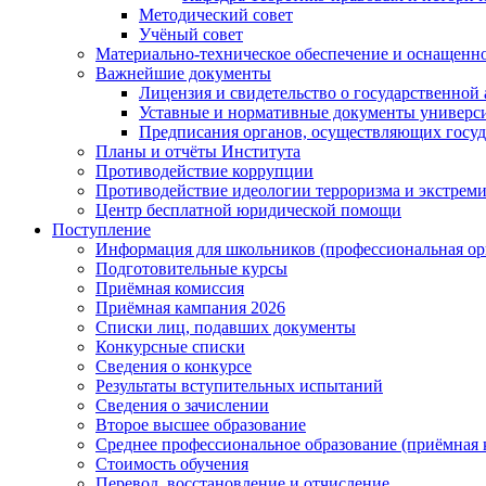
Методический совет
Учёный совет
Материально-техническое обеспечение и оснащеннос
Важнейшие документы
Лицензия и свидетельство о государственной
Уставные и нормативные документы универси
Предписания органов, осуществляющих госуда
Планы и отчёты Института
Противодействие коррупции
Противодействие идеологии терроризма и экстрем
Центр бесплатной юридической помощи
Поступление
Информация для школьников (профессиональная ор
Подготовительные курсы
Приёмная комиссия
Приёмная кампания 2026
Списки лиц, подавших документы
Конкурсные списки
Сведения о конкурсе
Результаты вступительных испытаний
Сведения о зачислении
Второе высшее образование
Среднее профессиональное образование (приёмная 
Стоимость обучения
Перевод, восстановление и отчисление