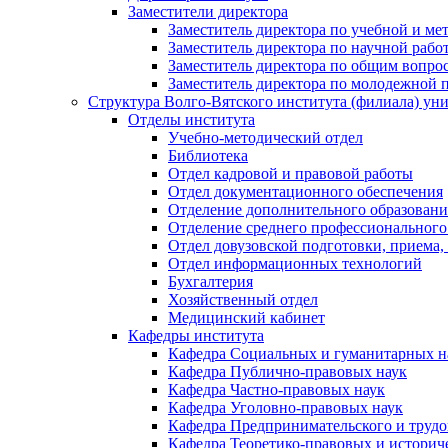
Заместители директора
Заместитель директора по учебной и ме
Заместитель директора по научной рабо
Заместитель директора по общим вопрос
Заместитель директора по молодежной 
Структура Волго-Вятского института (филиала) ун
Отделы института
Учебно-методический отдел
Библиотека
Отдел кадровой и правовой работы
Отдел документационного обеспечения
Отделение дополнительного образовани
Отделение среднего профессионального
Отдел довузовской подготовки, приема,
Отдел информационных технологий
Бухгалтерия
Хозяйственный отдел
Медицинский кабинет
Кафедры института
Кафедра Социальных и гуманитарных н
Кафедра Публично-правовых наук
Кафедра Частно-правовых наук
Кафедра Уголовно-правовых наук
Кафедра Предпринимательского и трудо
Кафедра Теоретико-правовых и историч