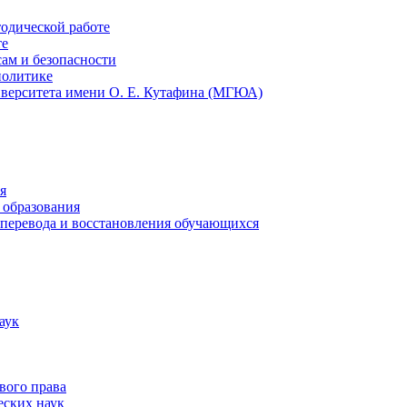
тодической работе
те
ам и безопасности
политике
иверситета имени О. Е. Кутафина (МГЮА)
я
 образования
 перевода и восстановления обучающихся
аук
вого права
еских наук