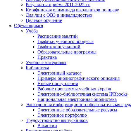
Результаты приёма 2011-2025 гг.
Кутафинская олимпиада школьников по праву
Для лиц с ОВЗ и инвалидностью
Целевое обучение
Обучающимся
Учёба
Расписание занятий
Графики учебного процесса
График консультаций
Образовательные программы
Практика
Учебные материалы
Библиотека
Электронный каталог
Примеры библиографического описания
Новые поступления
Рабочие программы учебных курсов
Электронно-библиотечная система IPRbooks
Национальная электронная библиотека
Электронная информационно-образовательная сред
Электронные образовательные ресурсы
Электронное портфолио
Трудоустройство выпускников
Вакансии
Воспитательная работа