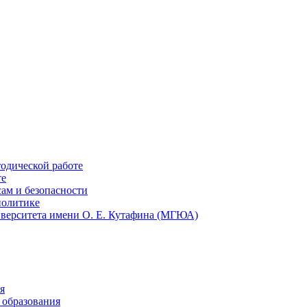
тодической работе
те
ам и безопасности
политике
иверситета имени О. Е. Кутафина (МГЮА)
я
 образования