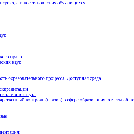
 перевода и восстановления обучающихся
аук
вого права
еских наук
ть образовательного процесса. Доступная среда
 аккредитации
тета и института
рственный контроль (надзор) в сфере образования, отчеты об 
изма
иентация)