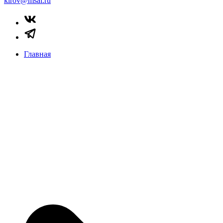
kirov@msal.ru
Главная