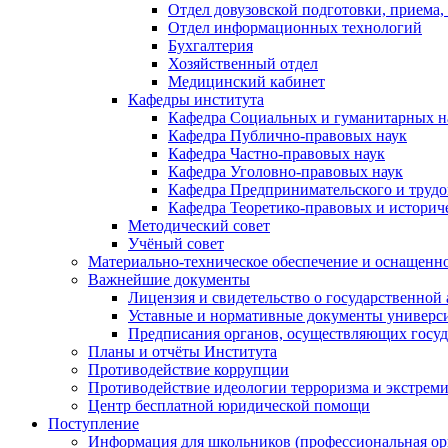
Отдел довузовской подготовки, приема,
Отдел информационных технологий
Бухгалтерия
Хозяйственный отдел
Медицинский кабинет
Кафедры института
Кафедра Социальных и гуманитарных н
Кафедра Публично-правовых наук
Кафедра Частно-правовых наук
Кафедра Уголовно-правовых наук
Кафедра Предпринимательского и трудо
Кафедра Теоретико-правовых и историч
Методический совет
Учёный совет
Материально-техническое обеспечение и оснащеннос
Важнейшие документы
Лицензия и свидетельство о государственной
Уставные и нормативные документы универси
Предписания органов, осуществляющих госуда
Планы и отчёты Института
Противодействие коррупции
Противодействие идеологии терроризма и экстрем
Центр бесплатной юридической помощи
Поступление
Информация для школьников (профессиональная ор